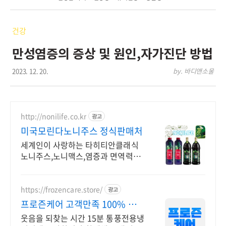
건강
만성염증의 증상 및 원인,자가진단 방법
2023. 12. 20.
by. 바디앤소울
http://nonilife.co.kr
광고
미국모린다노니주스 정식판매처
세계인이 사랑하는 타히티안클래식
노니주스,노니맥스,염증과 면역력에
도움
https://frozencare.store/
광고
프로즌케어 고객만족 100% 발
냉찜질기
웃음을 되찾는 시간 15분 통풍전용냉