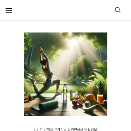
메
검
뉴
색
건강한 라이프.건강정보.유익한정보.생활정보.