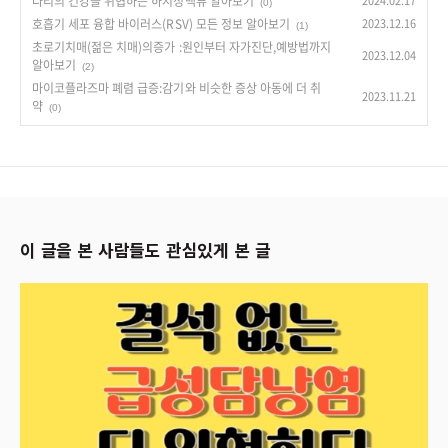
다리의 건강을 위협하는 하지정맥류 알아보기
2024.02.17
(0)
호흡기 세포 융합 바이러스(RSV) 모든 정보 알아보기
2023.12.16
(1)
초로기치매(젊은 치매)의증가 :원인부터 자가진단,예방법까지
2023.12.04
알아보기
(2)
마이코플라즈마 폐렴 급증:감기와 비슷한 증상 아동에 더 취
2023.11.21
약
(0)
이 글을 본 사람들도 관심있게 본 글