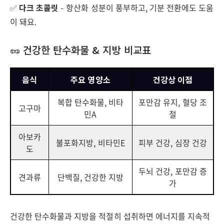
✅
다크 초콜릿
– 항산화 성분이 풍부하고, 기분 전환에도 도움
이 돼요.
🥜 건강한 탄수화물 & 지방 비교표
음식
주요 영양소
건강상 이점
복합 탄수화물, 비타
포만감 유지, 혈당 조
고구마
민A
절
아보카
불포화지방, 비타민E
피부 건강, 심장 건강
도
두뇌 건강, 포만감 증
견과류
단백질, 건강한 지방
가
건강한 탄수화물과 지방을 적절히 섭취하면 에너지를 지속적