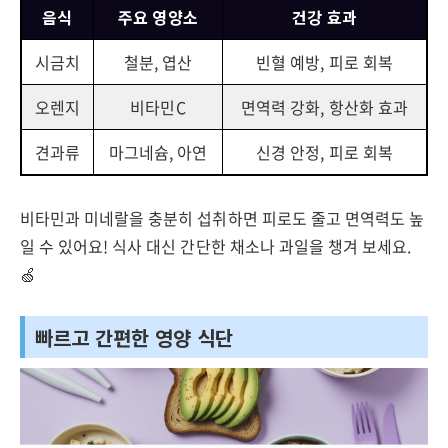
음식
주요 영양소
건강 효과
시금치
철분, 엽산
빈혈 예방, 피로 회복
오렌지
비타민C
면역력 강화, 항산화 효과
견과류
마그네슘, 아연
신경 안정, 피로 회복
비타민과 미네랄을 충분히 섭취하면 피로도 줄고 면역력도 높
일 수 있어요! 식사 대신 간단한 채소나 과일을 챙겨 보세요.
🍏
빠르고 간편한 영양 식단