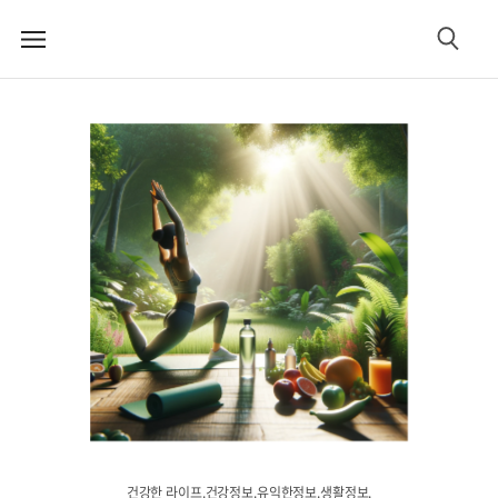
메
검
뉴
색
건강한 라이프.건강정보.유익한정보.생활정보.