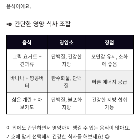
음식이에요.
🥑 간단한 영양 식사 조합
음식
영양소
장점
그릭 요거트 +
단백질, 건강한
포만감 유지, 소화
견과류
지방
에 좋음
바나나 + 땅콩버
탄수화물, 단백
빠른 에너지 공급
터
질
삶은 계란 + 아
단백질, 불포화
건강한 지방 섭취
보카도
지방
가능
이 외에도 간단하면서 영양까지 챙길 수 있는 음식이 많아요.
기호에 맞게 선택해서 건강한 식사를 해보세요! 😋