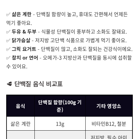
✅
삶은 계란
– 단백질 함량이 높고, 휴대도 간편해서 언제든
먹기 좋아요.
✅
두유 & 두부
– 식물성 단백질이 풍부하고 소화도 잘돼요.
✅
닭가슴살
– 저지방 고단백 식품으로 가볍게 먹기 좋아요.
✅
그릭 요거트
– 단백질이 많고, 소화도 잘되는 건강식이에요.
✅
참치 or 연어
– 오메가-3 지방산과 단백질을 동시에 섭취할
수 있어요.
🥩 단백질 음식 비교표
단백질 함량(100g 기
음식
기타 영양소
준)
삶은 계란
13g
비타민B12, 철분
저지방, 필수 아미