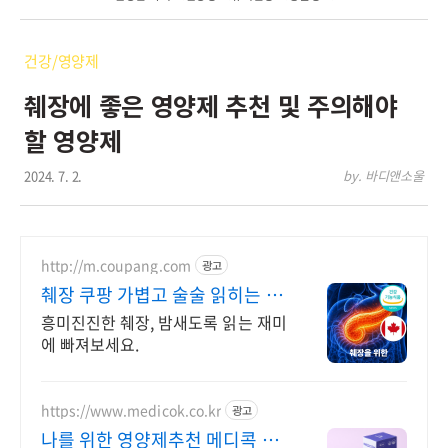
건강/영양제
췌장에 좋은 영양제 추천 및 주의해야
할 영양제
2024. 7. 2.
by. 바디앤소울
http://m.coupang.com
광고
췌장 쿠팡 가볍고 술술 읽히는 소
설
흥미진진한 췌장, 밤새도록 읽는 재미
에 빠져보세요.
https://www.medicok.co.kr
광고
나를 위한 영양제추천 메디콕 정