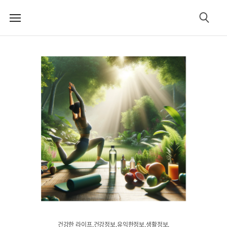
메
검
뉴
색
건강한 라이프.건강정보.유익한정보.생활정보.