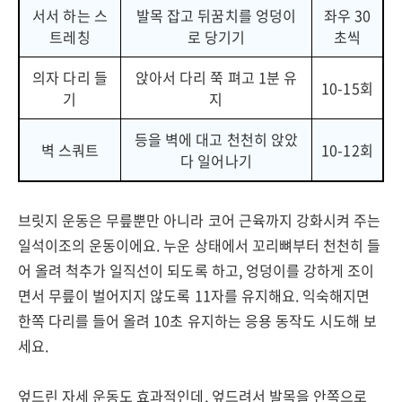
서서 하는 스
발목 잡고 뒤꿈치를 엉덩이
좌우 30
트레칭
로 당기기
초씩
의자 다리 들
앉아서 다리 쭉 펴고 1분 유
10-15회
기
지
등을 벽에 대고 천천히 앉았
벽 스쿼트
10-12회
다 일어나기
브릿지 운동은 무릎뿐만 아니라 코어 근육까지 강화시켜 주는
일석이조의 운동이에요. 누운 상태에서 꼬리뼈부터 천천히 들
어 올려 척추가 일직선이 되도록 하고, 엉덩이를 강하게 조이
면서 무릎이 벌어지지 않도록 11자를 유지해요. 익숙해지면
한쪽 다리를 들어 올려 10초 유지하는 응용 동작도 시도해 보
세요.
엎드린 자세 운동도 효과적인데, 엎드려서 발목을 안쪽으로