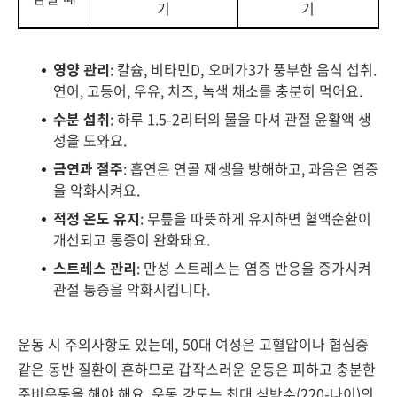
기
기
영양 관리
: 칼슘, 비타민D, 오메가3가 풍부한 음식 섭취.
연어, 고등어, 우유, 치즈, 녹색 채소를 충분히 먹어요.
수분 섭취
: 하루 1.5-2리터의 물을 마셔 관절 윤활액 생
성을 도와요.
금연과 절주
: 흡연은 연골 재생을 방해하고, 과음은 염증
을 악화시켜요.
적정 온도 유지
: 무릎을 따뜻하게 유지하면 혈액순환이
개선되고 통증이 완화돼요.
스트레스 관리
: 만성 스트레스는 염증 반응을 증가시켜
관절 통증을 악화시킵니다.
운동 시 주의사항도 있는데, 50대 여성은 고혈압이나 협심증
같은 동반 질환이 흔하므로 갑작스러운 운동은 피하고 충분한
준비운동을 해야 해요. 운동 강도는 최대 심박수(220-나이)의