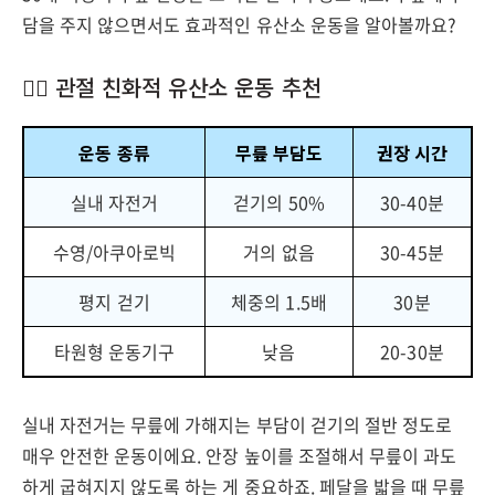
담을 주지 않으면서도 효과적인 유산소 운동을 알아볼까요?
🏊‍♀️ 관절 친화적 유산소 운동 추천
운동 종류
무릎 부담도
권장 시간
실내 자전거
걷기의 50%
30-40분
수영/아쿠아로빅
거의 없음
30-45분
평지 걷기
체중의 1.5배
30분
타원형 운동기구
낮음
20-30분
실내 자전거는 무릎에 가해지는 부담이 걷기의 절반 정도로
매우 안전한 운동이에요. 안장 높이를 조절해서 무릎이 과도
하게 굽혀지지 않도록 하는 게 중요하죠. 페달을 밟을 때 무릎