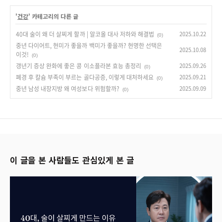
'
건강
' 카테고리의 다른 글
40대 술이 왜 더 살찌게 할까 | 알코올 대사 저하와 해결법
2025.10.22
(0)
중년 다이어트, 현미가 좋을까 백미가 좋을까? 현명한 선택은
2025.10.08
이것!
(0)
갱년기 증상 완화에 좋은 콩 이소플라본 효능 총정리
2025.09.26
(0)
폐경 후 칼슘 부족이 부르는 골다공증, 이렇게 대처하세요
2025.09.21
(0)
중년 남성 내장지방 왜 여성보다 위험할까?
2025.09.09
(0)
이 글을 본 사람들도 관심있게 본 글