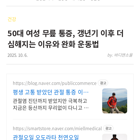
건강
50대 여성 무릎 통증, 갱년기 이후 더
심해지는 이유와 완화 운동법
2025. 10. 6.
by. 바디앤소울
https://blog.naver.com/publiccommerce
광고
평생 고통 받았던 관절 통증 이제
는 극복했습니다.
관절염 진단까지 받았지만 극복하고
지금은 등산까지 무리없이 다니고 있
습니다.
https://smartstore.naver.com/miellmedical
광고
관절오일 오도라타 천연오일