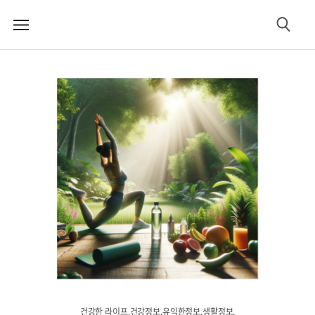
메
검
뉴
색
건강한 라이프.건강정보.유익한정보.생활정보.