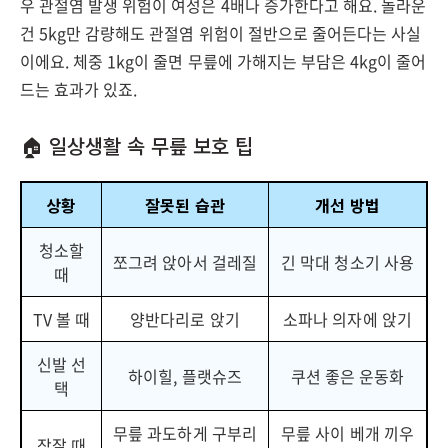
우 관절염 발생 위험이 여성은 4배나 증가한다고 해요. 놀라운
건 5kg만 감량해도 관절염 위험이 절반으로 줄어든다는 사실
이에요. 체중 1kg이 줄면 무릎에 가해지는 부담은 4kg이 줄어
드는 효과가 있죠.
🏠 일상생활 속 무릎 보호 팁
상황
잘못된 습관
개선 방법
청소할
쪼그려 앉아서 걸레질
긴 막대 청소기 사용
때
TV 볼 때
양반다리로 앉기
소파나 의자에 앉기
신발 선
하이힐, 플랫슈즈
쿠션 좋은 운동화
택
무릎 과도하게 구부리
무릎 사이 베개 끼우
잠잘 때