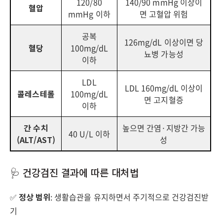
120/80
140/90 mmHg 이상이
혈압
mmHg 이하
면 고혈압 위험
공복
126mg/dL 이상이면 당
혈당
100mg/dL
뇨병 가능성
이하
LDL
LDL 160mg/dL 이상이
콜레스테롤
100mg/dL
면 고지혈증
이하
간 수치
높으면 간염·지방간 가능
40 U/L 이하
(ALT/AST)
성
🩺 건강검진 결과에 따른 대처법
✅
정상 범위
: 생활습관을 유지하면서 주기적으로 건강검진받
기