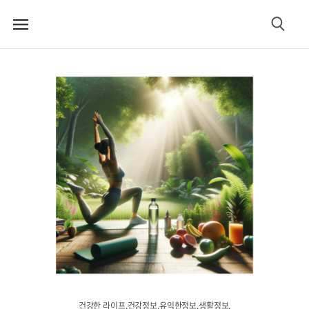
메
검
뉴
색
건강한 라이프.건강정보.유익한정보.생활정보.