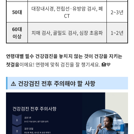
대장내시경, 전립선·유방암 검사, 폐
50대
2~3년
CT
60대
치매 검사, 골밀도 검사, 심장 초음파
1~2년
이상
연령대별 필수 건강검진을 놓치지 않는 것이 건강을 지키는
첫걸음
이에요! 연령에 맞춰 검진을 잘 챙기세요. 🏥💙
⚠️ 건강검진 전후 주의해야 할 사항