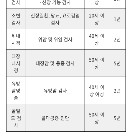
검사
·신장 기능 검사
상
소변
신장질환, 당뇨, 요로감염
20세 이
1년
검사
검사
상
위내
40세 이
위암 및 위염 검사
2년
시경
상
대장
50세 이
내시
대장암 및 용종 검사
5년
상
경
유방
40세 이
촬영
유방암 검사
2년
상 여성
술
골밀
50세 이
도 검
골다공증 진단
5년
상
사