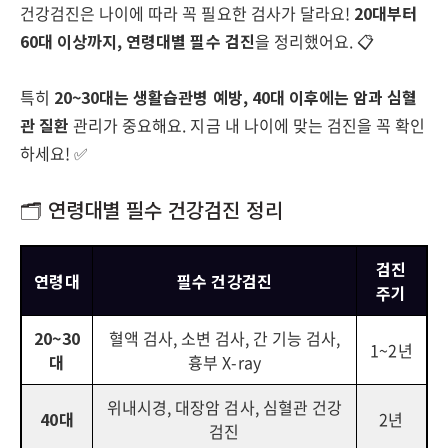
건강검진은 나이에 따라 꼭 필요한 검사가 달라요!
20대부터
60대 이상까지, 연령대별 필수 검진
을 정리했어요. 📋
특히
20~30대는 생활습관병 예방, 40대 이후에는 암과 심혈
관 질환
관리가 중요해요. 지금 내 나이에 맞는 검진을 꼭 확인
하세요! ✅
🗂️ 연령대별 필수 건강검진 정리
검진
연령대
필수 건강검진
주기
20~30
혈액 검사, 소변 검사, 간 기능 검사,
1~2년
대
흉부 X-ray
위내시경, 대장암 검사, 심혈관 건강
40대
2년
검진