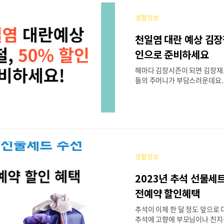
시대에 시간도 절약하고 조금이
을 하면서, 맛도 놓치지 않는 
생활정보
파는 곳을 추천해 드릴게요. 목차
추 2. 괴산 절임배추 3. 대관
천일염 대란 예상 김장철
추 4. 절임배추를 구매 시 꼭 체
절임배추 김장철이 되면 많은 
인으로 준비하세요
절임배추입니다. 해남절임배추는
해마다 김장시즌이 되면 김장재
기가 있다 보니 판매를 하는..
들의 주머니가 부담스러운데요.
방사능 오염수 방류로 인해 천
올라 걱정이 이만저만이 아니었
소식이 들려왔습니다. 정부에서
현제 가격의 50% 저렴한 가격
라고 합니다. 김장철을 앞두고 
보시는 분들이 많으실 텐데, 곧 
으로 판매될 예정이지만 물량은
생활정보
늦지 않게 구매하시기 바랍니다. 
일염 50% 할인 공급 2. 천일염
2023년 추석 선물세트
교 3. 천일염 유통기한 4. 천일
천일염 50% 할인 공급 정부가 
전예약 할인혜택
철 물가안정을 위해 비축해 두었
추석이 이제 한 달 정도 앞으로
0톤을 전통시장과 대형마..
추석에 고향에 부모님이나 친지