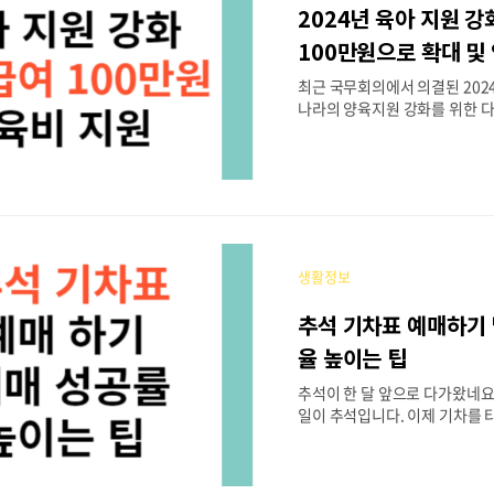
험 환급금 조회 4. 건강보험 환급
2024년 육아 지원 강
인부담액 상한제 건강보험 환
심사 평가원에서 요양기관 병
100만원으로 확대 및
기준보다 더 많은 진료비를 청
최근 국무회의에서 의결된 202
단에서 더 받은 본인부담금을 공
나라의 양육지원 강화를 위한 
포함되었는데요. 오늘은 그중에
들의 양육 부담을 줄여줄 '부모급
상'과 육아지원에 관련된 내용,
지원 사항들을 함께 살펴보려고
부 2024년 복지 예산안 보러 
앞으로 부모가 될 준비를 하시는
보가 될 것이라 생각됩니다. 함
생활정보
차 1. 양육비 지원 2. 육아 단축
인프라 확충 4. 난임가구 지원 5
추석 기차표 예매하기 
지원 아이의 양육과 관련된 부담
'부모급여'가 대폭 확대되었습니
율 높이는 팁
우는 부모님께서는 이제 월 70만
추석이 한 달 앞으로 다가왔네요.
원, 만 1세 아..
일이 추석입니다. 이제 기차를 
분들은 예매를 하셔야지요. 20
예매 일정과 방법에 대해서 알아
차표 예매를 하셔서 고수이신 