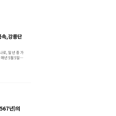
풍속,강릉단
로, 일 년 중 가
매년 5월 5일입
). 고구려등 고대
알려져 있으며, 주
다. 이번 게시물은
단오제에 대해서 알
추석, 한식과 함께
 매년 음력 5월 5
 뜻하고 '오'자는
는 뜻이 됩니다 우
지며, 천중절, 단
567년)의
 중 가장 좋은 명
다. 그러나 일반적