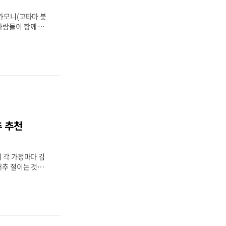
 알려져 있습니
석가모니(고타마 붓
사람들이 함께 모
행사, 탑돌이등 각
로 4월 8일입니
파일이라 말합니다.
 지정되었습니다부
: 2024년 부처
입니다.(불기 25
님의 탄생을 기념하
의미를 가지고 있습
 날을 맞아 예배와
천
의식을 진행합니
자들에게 큰 의미를
 올바른 삶을 살아
 각 가정마다 김
.
배추 절이는 것부터
 요즘은 배추를 절
임배추를 구매할 수
절임배추를 구매해서
요? 김장에서 배
 줄어듭니다. 바쁜