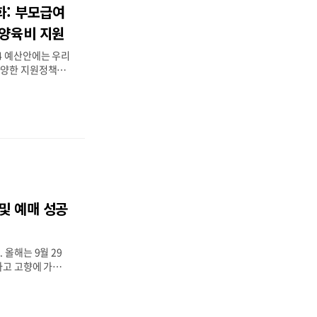
금 신청방법 5. 본
화: 부모급여
급금이란 건강보험
원이나 약국등에서
 양육비 지원
구하거나 착오로 공
4 예산안에는 우리
제해서 ..
다양한 지원정책이
서도 특히 부모님
여 100만 원 인
 그리고 다른 주요
 합니다. 기획재정
가기 부모님들, 또는
 분들께 유용한 정
께 살펴볼까요? 목
근무 지원 3. 보육
. 마치며 1. 양육비
및 예매 성공
을 줄이기 위해
다. 0세 아이를 키
 원에서 100만
 올해는 9월 29
타고 고향에 가실
23년 추석기차표
보고 매년 추석 기
분들도 많으시겠지