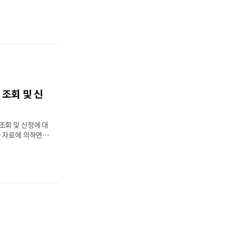
을 사가야 할지 고
선물세트를 추천드
을 말씀드리려고 해
고 사전예약 할인혜
을 합리적인 가격으
추석 선물세트 추
치며 추석 선물세
 항상 감사의 의
 선물을 주고받음으
 조회 및 신
석 때 선물을 주고
 간의 연속성과 전
요. 추석인데 부모
조회 및 신청에 대
슨 선물을..
 자료에 의하면 건
 환급금을 소멸시
금액이 2000년
건강보험료 5조 34
고 합니다. 여러분
 수 있는 대상에
등을 알아보시고 꼭
 목차 1. 건강보
대상은 3. 건강보