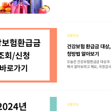
나요? 고향 가는 길에 어떤 선물
민되시죠? 그래서 오늘은 추석
리면서 사전예약 할인 하는 곳
요. 추석 선물세트 추천을 보시
택등을 알아보신 뒤 좋은 선물
로 구매하러 가보실까요? 목차 
천 추석 선물 세트 사전 예약 마
생활정보
트 추천 명절이 되면 우리 민족은
미, 건강, 복을 비는 마음으로
건강보험 환급금 대상,
로 마음을 표현해 왔습니다. 추
받는 것은 사회적, 문화적, 가족
청방법 알아보기
통을 지닌 의미라고 볼 수 있지
오늘은 건강보험환급금 대상과 
님, 친지, 지인, 직장동료에게 무
해서 알아보려고 해요, 국정감사
강보험료에서 돌려받을 수 있는
효가 지나서 대상자가 받지 못한 
부터 2022년 6월까지 발생한 
94억 중에 864억 원이나 된다
도 혹시 건강보험 환급급을 받을
들어가는지, 그리고 신청방법 
건강보험 환급을 받으시기 바라요.
생활정보
험 환급금이란 2. 건강보험 환급