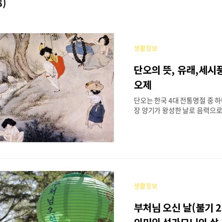
8)
생활정보
단오의 뜻, 유래,세시
오제
단오는 한국 4대 전통명절 중 하나
장 양기가 왕성한 날로 음력으로 
니다. 단오절은 옥저(고구려후방
한국사 시대부터 시작된 것으로 
로 농사와 관련된 풍습이 있습니
단오의 뜻. 유래와 세시풍속, 
아보겠습니다. 단오의 뜻설날, 
한국 4대 명절 중 하나인 단오는.
일로, 단오의 '단'자는 첫 번째를
생활정보
다섯의 뜻으로 단오는 초닷새라
리말로는 수릿날이라고도 일컬어
부처님 오신 날(불기 2
양, 중오절이라고도 부르는데 1년
절이라는 뜻을 담고 있다고 합니