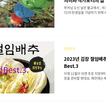
의미와 석가모니의 삶
으로는 단오라는 이름으로 더 잘
부처님 오신 날은 불교에서 , 
다. 우리나라에서..
다)의 탄생일을 기념하기 위해 
여서, 연등축제, 기념법회, 관등
종 기념행사를 하는 날로 음력으
다. 보통 사월 초파일 또는 초
우리나에선 1975년 공휴일로
처님 오신 날의 의미2024년 추가
님 오신 날은 양력으로 5월 15일
68년) 부처님 오신 날은 부처
생활정보
고 가르침과 깨달음을 기리는 
니다. 많은 불교 사찰에서는 이
2023년 김장 절임배추 추
법회, 명상 등 다양한 기도와 
다. 부처님 오신 날은 불교 신
Best.3
가지며, 부처님의 가르침에 따라
이제 11월이 되면 추운 지방부터
가는 것을 다짐하는 시간으로 여.
장을 준비할 텐데요. 예전에는 
일일이 다 준비를 해야 했지만,
일만한 장소도 여의치 않고 절
있는 곳들도 많으니, 올해는 
줄여서 김장을 하는 건 어떠신가
추 절이는 일만 덜어도 일이 확