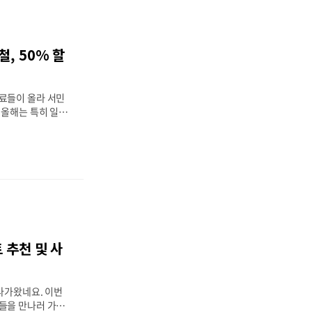
라도 편하게 김장
질 좋은 절임배추를
 1. 해남 절임배
령농협 고랭지 절임배
, 50% 할
크하세요! 1. 해남
사람들이 찾는 해남
 해마다 워낙 인
료들이 올라 서민
 올해는 특히 일본
일염의 가격이 많이
는데, 때맞춰 좋은
 이번에 천일염을
으로 공급할 예정이
천일염 가격을 알아
50% 할인된 가격
 한정되어 있으니
목차 1. 정부 천
 50% 할인 가격비
 추천 및 사
염 보관방법 1. 정부
10월 말부터 김장
던 햇천일염 100
 다가왔네요. 이번
들을 만나러 가시