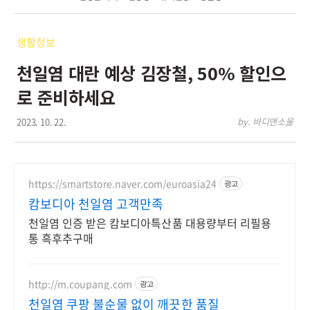
생활정보
천일염 대란 예상 김장철, 50% 할인으
로 준비하세요
2023. 10. 22.
by. 바디앤소울
https://smartstore.naver.com/euroasia24
광고
캄보디아 천일염 고객만족
천일염 인증 받은 캄보디아특산품 대용량부터 리필용
통 흑후추구매
http://m.coupang.com
광고
천일염 쿠팡 불순물 없이 깨끗한 품질