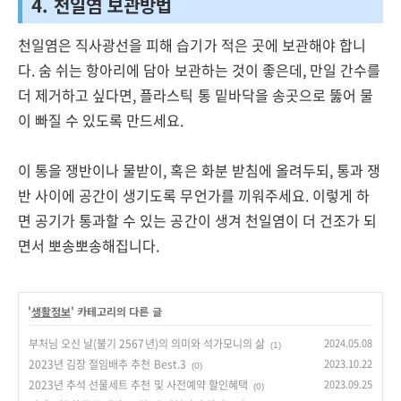
4. 천일염 보관방법
천일염은 직사광선을 피해 습기가 적은 곳에 보관해야 합니
다. 숨 쉬는 항아리에 담아 보관하는 것이 좋은데, 만일 간수를
더 제거하고 싶다면, 플라스틱 통 밑바닥을 송곳으로 뚫어 물
이 빠질 수 있도록 만드세요.
이 통을 쟁반이나 물받이, 혹은 화분 받침에 올려두되, 통과 쟁
반 사이에 공간이 생기도록 무언가를 끼워주세요. 이렇게 하
면 공기가 통과할 수 있는 공간이 생겨 천일염이 더 건조가 되
면서 뽀송뽀송해집니다.
'
생활정보
' 카테고리의 다른 글
부처님 오신 날(불기 2567년)의 의미와 석가모니의 삶
2024.05.08
(1)
2023년 김장 절임배추 추천 Best.3
2023.10.22
(0)
2023년 추석 선물세트 추천 및 사전예약 할인혜택
2023.09.25
(0)