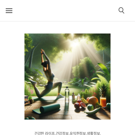
메
검
뉴
색
건강한 라이프.건강정보.유익한정보.생활정보.