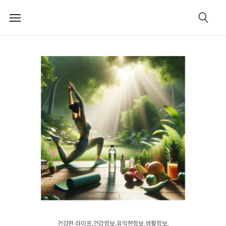
메
검
뉴
색
건강한 라이프.건강정보.유익한정보.생활정보.