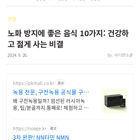
건강
노화 방지에 좋은 음식 10가지: 건강하
고 젊게 사는 비결
2024. 9. 26.
by. 바디앤소울
https://pkmall.co.kr
광고
녹용 전문, 구전녹용 공식몰 구전
체험팩 기획전
왜 구전녹용일까? 엄선된 러시아녹
용, 팁/분골까지 통째로! 체험하고 결
정하세요
https://noage.kr
광고
3차 완판! NN타민 NMN