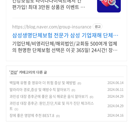
건강보험도 라이나다이렉트에서 간
편가입! 최대 3만원 상품권 이벤트 놓
치지 마세요!
https://blog.naver.com/group-insurance
광고
삼성생명단체보험 전문가 삼성 기업재해 단체보
장보험
기업단체/비영리단체/해외법인/교회등 500여개 업체
의 현명한 단체보험 선택은 이곳 365일! 24시간! 장소
불문! (해외포함) 근무중이든 아니든 재해사고 보장!
'
건강
' 카테고리의 다른 글
백일해 유행 중 영유아 더 위험 증상 및 예방법
2024.06.14
(0)
말라리아 경로,증상 및 예방수칙 알아보기
2024.06.11
(0)
과민성 대장 증후군에 좋은 음식 해로운 음식 알아보기
2024.04.29
(0)
과민성 대장 증후군: 원인,진단,치료 및 자가 진단 체크리스
2024.04.29
트
(1)
장에 좋은 영양제 추천 BEST.8
2024.04.16
(0)