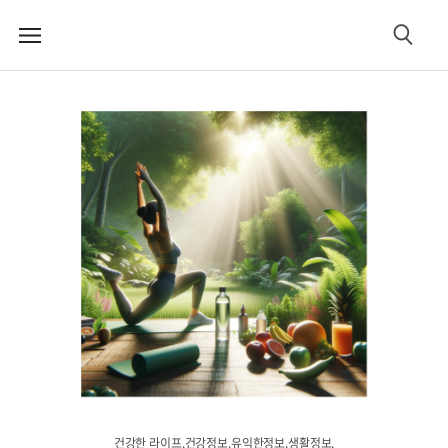
메
검
뉴
색
건강한 라이프.건강정보.유익한정보.생활정보.