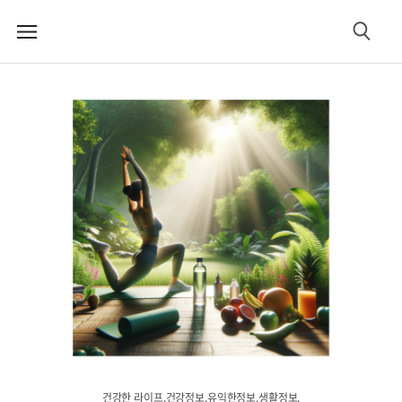
메
검
뉴
색
건강한 라이프.건강정보.유익한정보.생활정보.