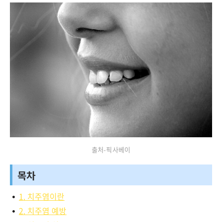
출처-픽사베이
목차
1. 치주염이란
2. 치주염 예방